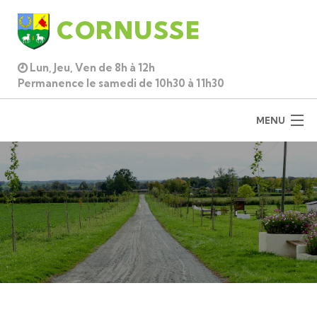
CORNUSSE
Lun, Jeu, Ven de 8h à 12h
Permanence le samedi de 10h30 à 11h30
MENU
ACCUEIL
DÉCOUVRIR
MUNICIPALITÉ
PRATIQUE
CADRE DE VIE