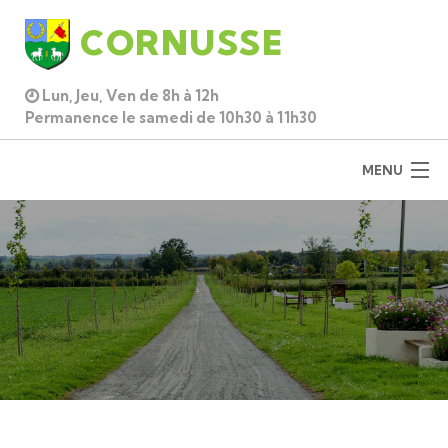
CORNUSSE
Lun, Jeu, Ven de 8h à 12h
Permanence le samedi de 10h30 à 11h30
MENU
ACCUEIL
DÉCOUVRIR
MUNICIPALITÉ
PRATIQUE
CADRE DE VIE