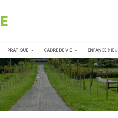
E
PRATIQUE
CADRE DE VIE
ENFANCE & JE
ICIPAL
LES DÉMARCHES EN MAIRIE
S'INSTALLER À CORNUSSE
SYNDICAT DES 
IPAL
LES DÉMARCHES EN LIGNE
LOGEMENTS
CANTINE SCOL
S COMMUNALES
LE TISSU ÉCONOMIQUE
OPAH
GARDERIE PÉRI
DE LA COMMUNE
PROFESSIONNELS DE SANTÉ
PLU
TRANSPORT SC