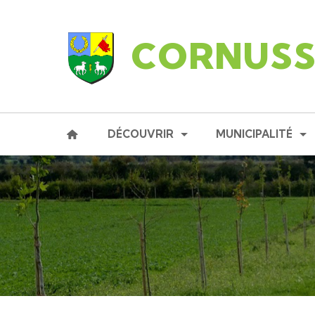
CORNUSS
DÉCOUVRIR
MUNICIPALITÉ
PRÉSENTATION DE LA COMMUNE
LE PERSONNEL MUN
HISTOIRE & PATRIMOINE
LE CONSEIL MUNIC
CORNUSSE EN IMAGES
LES COMMISSION
VENIR À CORNUSSE
REPRÉSENTATION 