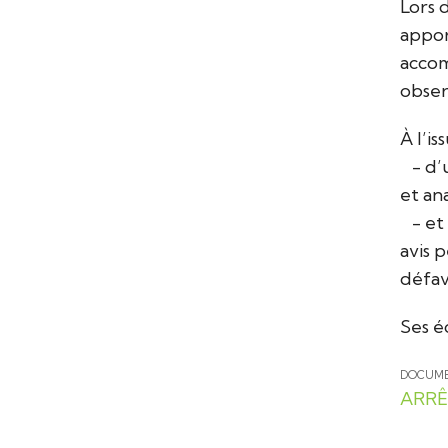
Lors 
appor
accom
obser
À l’i
- d’
et an
- et 
avis 
défav
Ses éc
DOCUM
ARRÊ