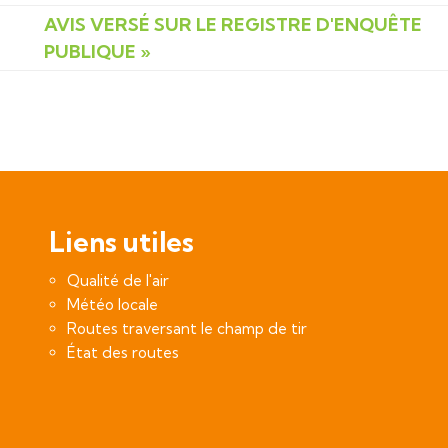
AVIS VERSÉ SUR LE REGISTRE D'ENQUÊTE
PUBLIQUE »
Liens utiles
Qualité de l'air
Météo locale
Routes traversant le champ de tir
État des routes