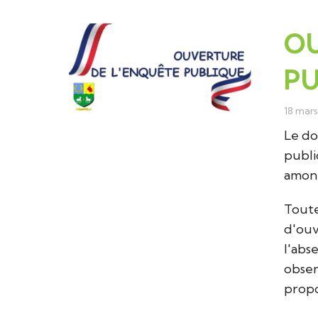
PLAN DE LA COMMUNE
REGISTRE DES DÉL
OU
PU
ILS ONT MARQUÉ L'HISTOIRE DE CORNU
ARRÊTÉS MUNICIP
18 mar
BUDGET COMMUNA
Le do
publi
DÉMOCRATIE PARTI
amont
CÉRÉMONIES
Toute
d'ouv
l'abs
BULLETINS MUNICI
obser
propo