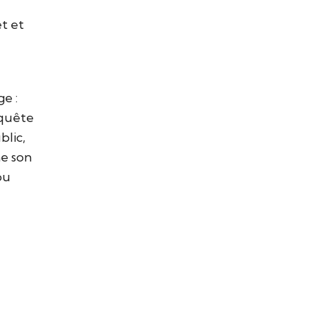
et et
ge :
nquête
blic,
ne son
ou