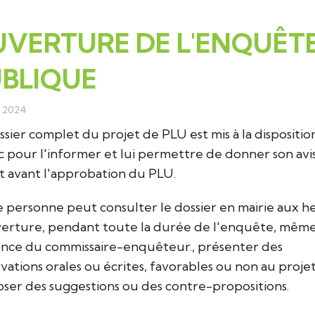
IBÉRATIONS
ACTION SOCIALE
SCOT
COLLÈGES ET 
VERTURE DE L'ENQUÊT
BLIQUE
SSE
AUX
CIMETIÈRE
DEMANDES D'URBANISME
CALENDRIER S
s 2024
L ET TARIFS DE LA COMMUNE
GESTION DES DÉCHETS
TÉLÉPHONIE MOBILE ET FIBRE
ASSISTANTES 
ssier complet du projet de PLU est mis à la dispositio
c pour l'informer et lui permettre de donner son avi
CIPATIVE
EAU ET ASSAINISSEMENT
ENVIRONNEMENT
ANNUAIRE DES 
 avant l'approbation du PLU.
ÉLECTRICITÉ
GUIDE DU BON VOISINAGE
 personne peut consulter le dossier en mairie aux h
erture, pendant toute la durée de l'enquête, mêm
ence du commissaire-enquêteur., présenter des
PAUX
NUMÉROS UTILES
PARTICIPATION CITOYENNE
vations orales ou écrites, favorables ou non au proje
ser des suggestions ou des contre-propositions.