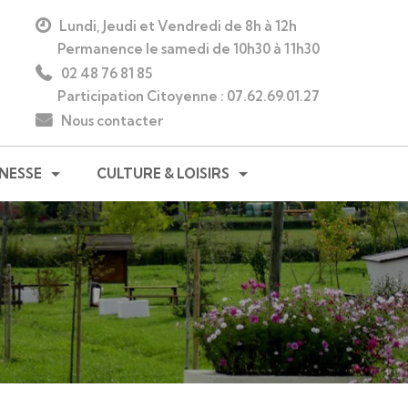
Lundi, Jeudi et Vendredi de 8h à 12h
Permanence le samedi de 10h30 à 11h30
02 48 76 81 85
Participation Citoyenne : 07.62.69.01.27
Nous contacter
UNESSE
CULTURE & LOISIRS
ÉCOLES MATERNELLES ET PRIMAIRES PUBLIQUES DE NÉROND
PLAINE DE JEUX ET BOUCLE CYCLABLE
AIRE
SENTIERS DE RANDONNÉE
SCOLAIRE
À VOUS DE JOUER !
OLAIRE
BOUCHURES EN FÊTE