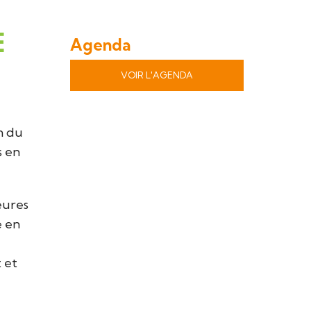
LYCÉE AGRICOLE
À L'AFFICHE DU CINÉMOBILE
E
Agenda
COLAIRE
AU PROGRAMME DU LUISANT
VOIR L'AGENDA
MATERNELLES ET MAM
AMICALE DE CORNUSSE
n du
s en
ANCIENS ÉLÈVES DE CORNUSSE
SOCIÉTÉ DE CHASSE
ATLAS DE LA BIODIVERSITÉ COMMUNALE
eures
e en
PAYS D'ART DE D'HISTOIRE LOIRE VAL D'AUBOI
t et
OFFICE DE TOURISME LOIRE EN BERRY