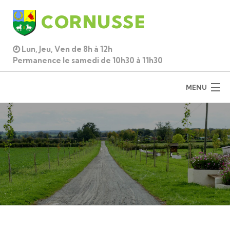
CORNUSSE
Lun, Jeu, Ven de 8h à 12h
Permanence le samedi de 10h30 à 11h30
MENU
ACCUEIL
DÉCOUVRIR
MUNICIPALITÉ
PRATIQUE
CADRE DE VIE